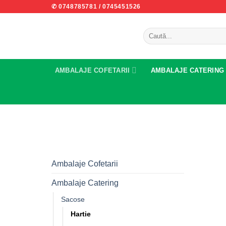
Skip
✆ 0748785781
/
0745451526
to
content
Caută
după:
AMBALAJE COFETARII
AMBALAJE CATERING
Ambalaje Cofetarii
Ambalaje Catering
Sacose
Hartie