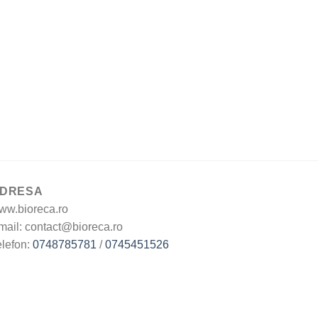
DRESA
ww.bioreca.ro
mail: contact@bioreca.ro
elefon:
0748785781
/
0745451526