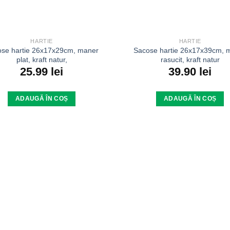
HARTIE
HARTIE
se hartie 26x17x29cm, maner
Sacose hartie 26x17x39cm, 
plat, kraft natur,
rasucit, kraft natur
25.99
lei
39.90
lei
ADAUGĂ ÎN COȘ
ADAUGĂ ÎN COȘ