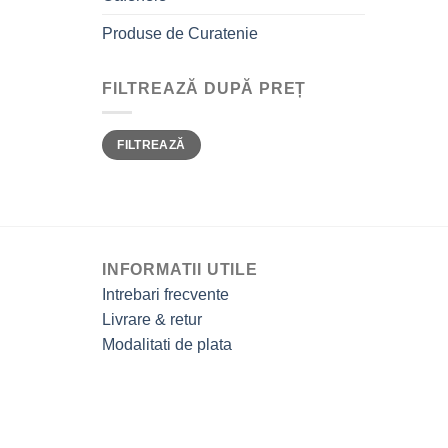
Produse de Curatenie
FILTREAZĂ DUPĂ PREȚ
Preț
Preț
FILTREAZĂ
minim
maxim
INFORMATII UTILE
Intrebari frecvente
Livrare & retur
Modalitati de plata