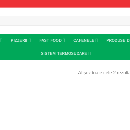
PIZZERII
FAST FOOD
CAFENELE
PRODUSE D
SISTEM TERMOSUDARE
Afișez toate cele 2 rezult
Add to
wishlist