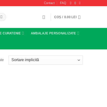
Contact
FAQ
COȘ /
0.00
LEI
E CURATENIE
AMBALAJE PERSONALIZATE
ate
Add to
wishlist