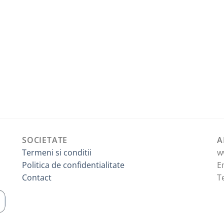
în
pagina
produsului.
SOCIETATE
A
Termeni si conditii
w
Politica de confidentialitate
E
Contact
T