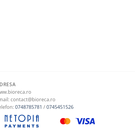
DRESA
ww.bioreca.ro
mail: contact@bioreca.ro
elefon:
0748785781
/
0745451526