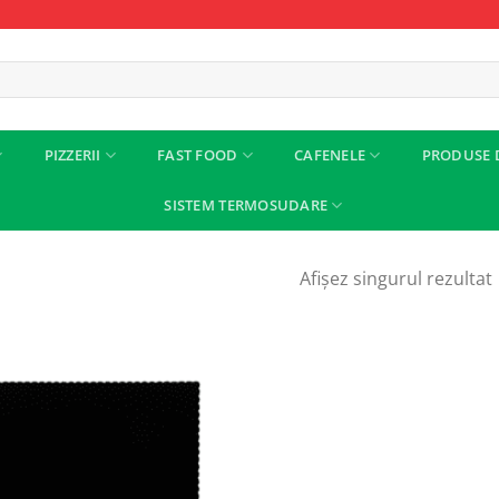
PIZZERII
FAST FOOD
CAFENELE
PRODUSE 
SISTEM TERMOSUDARE
Afișez singurul rezultat
Add to
wishlist