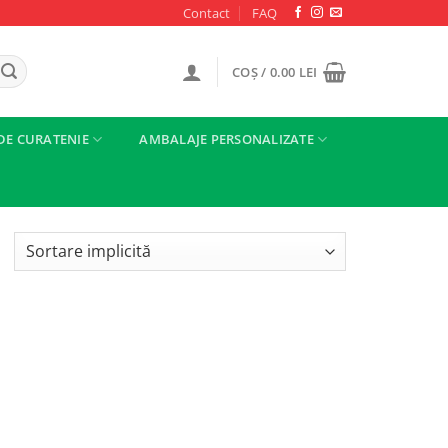
Contact
FAQ
COȘ /
0.00
LEI
DE CURATENIE
AMBALAJE PERSONALIZATE