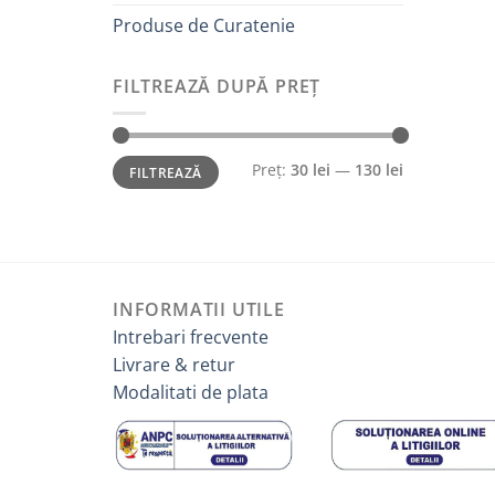
Produse de Curatenie
FILTREAZĂ DUPĂ PREȚ
Preț
Preț
Preț:
30 lei
—
130 lei
FILTREAZĂ
minim
maxim
INFORMATII UTILE
Intrebari frecvente
Livrare & retur
Modalitati de plata