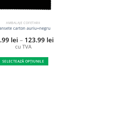
AMBALAJE COFETARII
ansete carton auriu+negru
.99
lei
–
123.99
lei
cu TVA
SELECTEAZĂ OPȚIUNILE
Acest
produs
are
mai
multe
variații.
Opțiunile
pot
fi
alese