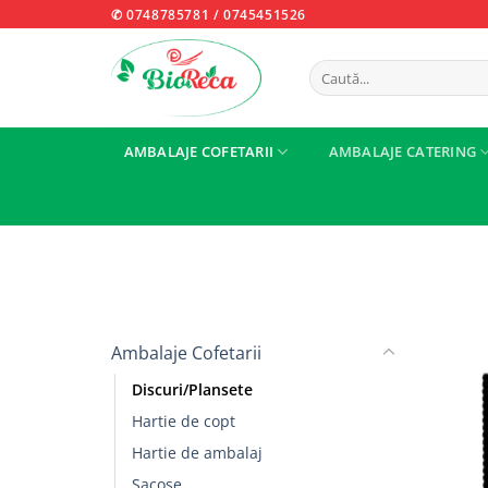
Skip
✆ 0748785781
/
0745451526
to
content
Caută
după:
AMBALAJE COFETARII
AMBALAJE CATERING
Ambalaje Cofetarii
Discuri/Plansete
Hartie de copt
Hartie de ambalaj
Sacose