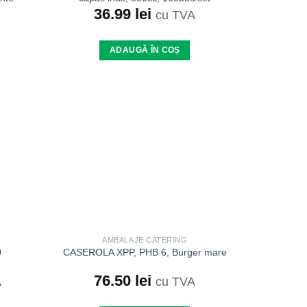
36.99
lei
cu TVA
ADAUGĂ ÎN COȘ
Add to
Add to
wishlist
wishlist
AMBALAJE CATERING
0
CASEROLA XPP, PHB 6, Burger mare
76.50
lei
A
cu TVA