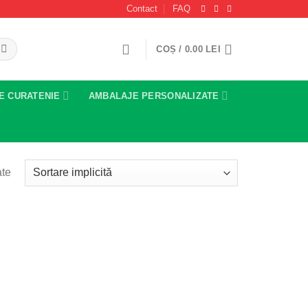
Contact
FAQ
COȘ /
0.00
LEI
E CURATENIE
AMBALAJE PERSONALIZATE
ate
Add to
Add to
wishlist
wishlist