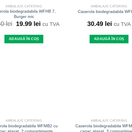
AMBALAJE CATERING
AMBALAJE CATERING
erola biodegradabila WFHB 7,
Caserola biodegradabila WF
Burger mic
Prețul
Prețul
30.49
lei
50
lei
19.99
lei
cu TVA
cu TVA
inițial
curent
a
este:
ADAUGĂ ÎN COȘ
ADAUGĂ ÎN COȘ
fost:
19.99 lei.
23.50 lei.
Add to
wishlist
AMBALAJE CATERING
AMBALAJE CATERING
rola biodegradabila WFMB2 cu
Caserola biodegradabila WF
pac atasat, 2 compartimente
capac atasat, 3 compartime