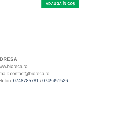
ADAUGĂ ÎN COȘ
DRESA
ww.bioreca.ro
mail: contact@bioreca.ro
elefon:
0748785781
/
0745451526