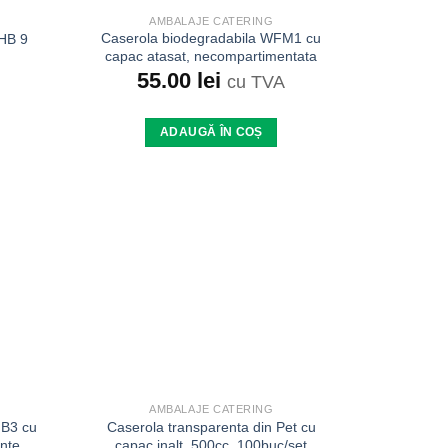
AMBALAJE CATERING
Caserola biodegradabila WFM1 cu
HB 9
capac atasat, necompartimentata
55.00
lei
cu TVA
ADAUGĂ ÎN COȘ
Add to
Add to
wishlist
wishlist
AMBALAJE CATERING
MB3 cu
Caserola transparenta din Pet cu
nte
capac inalt, 500cc, 100buc/set