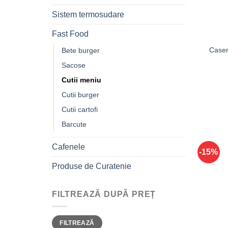
Sistem termosudare
Fast Food
Caser
Bete burger
Sacose
Cutii meniu
Cutii burger
Cutii cartofi
Barcute
Cafenele
-15%
Produse de Curatenie
FILTREAZĂ DUPĂ PREȚ
Preț
Preț
FILTREAZĂ
minim
maxim