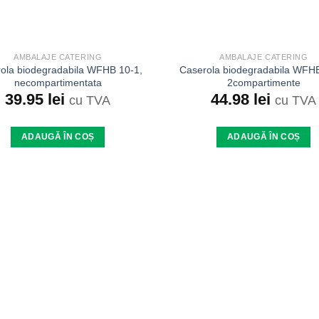
AMBALAJE CATERING
AMBALAJE CATERING
ola biodegradabila WFHB 10-1,
Caserola biodegradabila WFHB
necompartimentata
2compartimente
39.95
lei
44.98
lei
cu TVA
cu TVA
ADAUGĂ ÎN COȘ
ADAUGĂ ÎN COȘ
Add to
wishlist