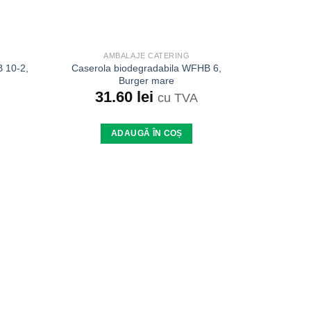
AMBALAJE CATERING
 10-2,
Caserola biodegradabila WFHB 6,
Burger mare
31.60
lei
cu TVA
ADAUGĂ ÎN COȘ
Add to
Add to
wishlist
wishlist