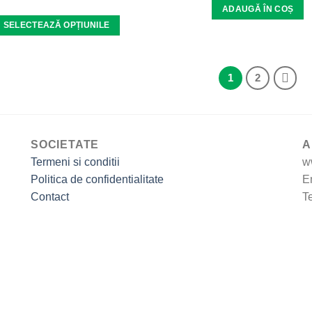
ADAUGĂ ÎN COȘ
SELECTEAZĂ OPȚIUNILE
Acest
produs
are
1
2
mai
multe
variații.
Opțiunile
SOCIETATE
A
pot
Termeni si conditii
w
fi
Politica de confidentialitate
E
alese
Contact
T
în
pagina
produsului.