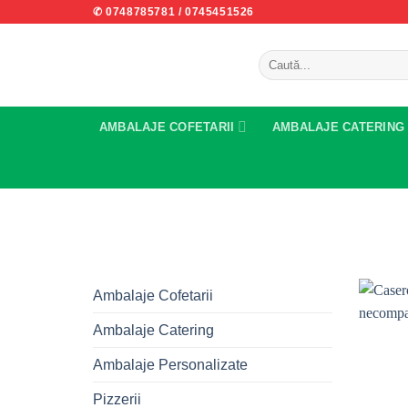
Skip
✆ 0748785781
/
0745451526
to
content
Caută
după:
AMBALAJE COFETARII
AMBALAJE CATERING
Ambalaje Cofetarii
Ambalaje Catering
Ambalaje Personalizate
Pizzerii