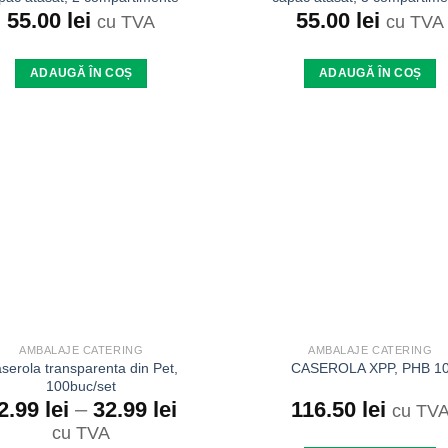
55.00
lei
55.00
lei
cu TVA
cu TVA
ADAUGĂ ÎN COȘ
ADAUGĂ ÎN COȘ
Add to
wishlist
AMBALAJE CATERING
AMBALAJE CATERING
serola transparenta din Pet,
CASEROLA XPP, PHB 1
100buc/set
116.50
lei
2.99
lei
–
32.99
lei
cu TV
cu TVA