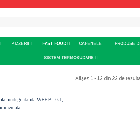
PIZZERII
FAST FOOD
CAFENELE
PRODUSE D
SISTEM TERMOSUDARE
Afișez 1 - 12 din 22 de rezult
Add to
wishlist