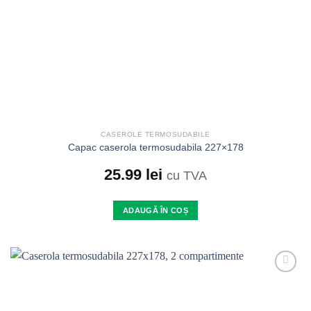
alese
în
pagina
produsului.
CASEROLE TERMOSUDABILE
Capac caserola termosudabila 227×178
25.99
lei
cu TVA
ADAUGĂ ÎN COȘ
Add to
wishlist