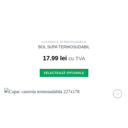
CASEROLE TERMOSUDABILE
BOL SUPA TERMOSUDABIL
17.99
lei
cu TVA
SELECTEAZĂ OPȚIUNILE
Acest
produs
are
mai
Add to
multe
wishlist
variații.
Opțiunile
pot
fi