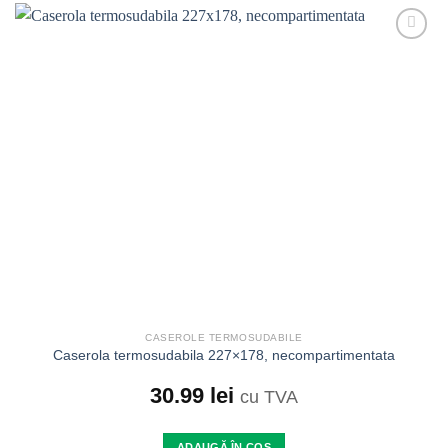
Add to
wishlist
CASEROLE TERMOSUDABILE
Caserola termosudabila 227×178, necompartimentata
30.99
lei
cu TVA
ADAUGĂ ÎN COȘ