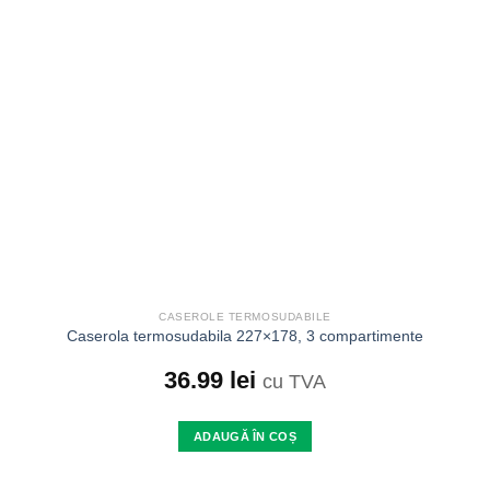
Add to
wishlist
CASEROLE TERMOSUDABILE
Caserola termosudabila 227×178, 3 compartimente
36.99
lei
cu TVA
ADAUGĂ ÎN COȘ