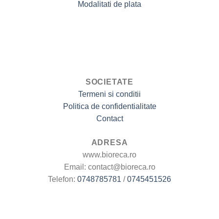
Modalitati de plata
alese
în
pagina
produsului.
SOCIETATE
Termeni si conditii
Politica de confidentialitate
Contact
ADRESA
www.bioreca.ro
Email: contact@bioreca.ro
Telefon:
0748785781
/
0745451526