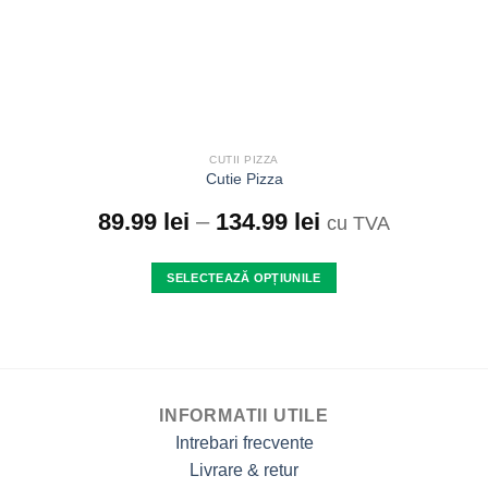
CUTII PIZZA
Cutie Pizza
89.99
lei
–
134.99
lei
cu TVA
SELECTEAZĂ OPȚIUNILE
Acest
produs
are
mai
multe
INFORMATII UTILE
variații.
Opțiunile
Intrebari frecvente
pot
Livrare & retur
fi