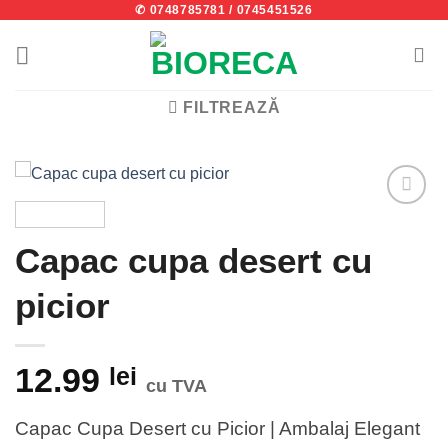
✆ 0748785781
/
0745451526
Skip
to
content
FILTREAZĂ
Add to
wishlist
Capac cupa desert cu
picior
12.99
lei
cu TVA
Capac Cupa Desert cu Picior | Ambalaj Elegant