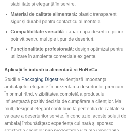
stabilitate și eleganță în servire.
Material de calitate alimentară:
plastic transparent
sigur și durabil pentru contact cu alimentele.
Compatibilitate versatilă:
capac cupa desert cu picior
potrivit pentru multiple tipuri de deserturi.
Funcționalitate profesională:
design optimizat pentru
utilizare în ambiente comerciale exigente.
Aplicații în industria alimentară și HoReCa:
Studiile
Packaging Digest
evidențiază importanța
ambalajelor elegante în prezentarea deserturilor premium.
În primul rând, vizibilitatea completă a produsului
influențează pozitiv decizia de cumpărare a clienților. Mai
mult, designul elegant contribuie la percepția de calitate și
valoare a deserturilor servite. În concluzie, aceste soluții de
ambalaj îmbunătățesc experiența culinară și sporesc
satisfacția clienților prin prezentarea vizuală impecabilă.