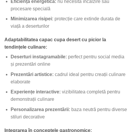
Eficiența energetică:
nu necesită încălzire sau
procesare specială
Minimizarea risipei:
protecție care extinde durata de
viață a deserturilor
Adaptabilitatea capac cupa desert cu picior la
tendințele culinare:
Deserturi instagramabile:
perfect pentru social media
și prezentări online
Prezentări artistice:
cadrul ideal pentru creații culinare
elaborate
Experiențe interactive:
vizibilitatea completă pentru
demonstrații culinare
Personalizarea prezentării:
baza neutră pentru diverse
stiluri decorative
Integrarea în conceptele gastronomice: