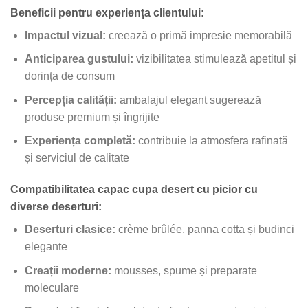
Beneficii pentru experiența clientului:
Impactul vizual:
creează o primă impresie memorabilă
Anticiparea gustului:
vizibilitatea stimulează apetitul și
dorința de consum
Percepția calității:
ambalajul elegant sugerează
produse premium și îngrijite
Experiența completă:
contribuie la atmosfera rafinată
și serviciul de calitate
Compatibilitatea capac cupa desert cu picior cu
diverse deserturi:
Deserturi clasice:
crème brûlée, panna cotta și budinci
elegante
Creații moderne:
mousses, spume și preparate
moleculare