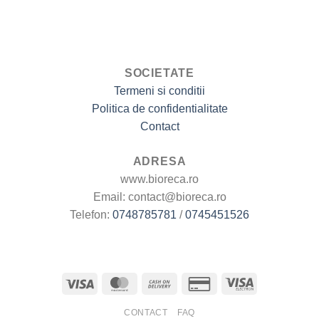
în
pagina
produsului.
SOCIETATE
Termeni si conditii
Politica de confidentialitate
Contact
ADRESA
www.bioreca.ro
Email: contact@bioreca.ro
Telefon:
0748785781
/
0745451526
CONTACT
FAQ