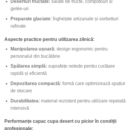
Deserturi fructate:
salate de fructe, compotouri și
gelée-uri
Preparate glaciate:
înghețate artizanale și sorbetturi
rafinate
Aspecte practice pentru utilizarea zilnică:
Manipularea ușoară:
design ergonomic pentru
personalul din bucătărie
Spălarea simplă:
suprafețe netede pentru curățare
rapidă și eficientă
Depozitarea compactă:
formă care optimizează spațiul
de stocare
Durabilitatea:
material rezistent pentru utilizare repetată
intensivă
Performanțe capac cupa desert cu picior în condiții
profesionale: