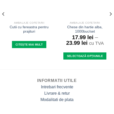
AMBALAJE COFETARII
AMBALAJE COFETARII
Cutii cu fereastra pentru
Chese din hartie alba,
prajituri
1000buc/set
17.99
lei
–
23.99
lei
cu TVA
CITEȘTE MAI MULT
SELECTEAZĂ OPȚIUNILE
Acest
produs
are
mai
INFORMATII UTILE
multe
Intrebari frecvente
variații.
Livrare & retur
Opțiunile
Modalitati de plata
pot
fi
alese