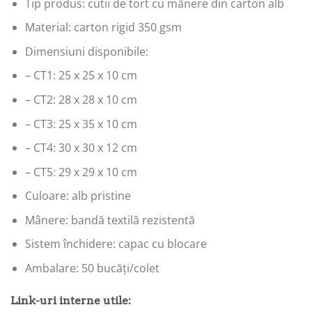
Tip produs: cutii de tort cu mânere din carton alb
Material: carton rigid 350 gsm
Dimensiuni disponibile:
– CT1: 25 x 25 x 10 cm
– CT2: 28 x 28 x 10 cm
– CT3: 25 x 35 x 10 cm
– CT4: 30 x 30 x 12 cm
– CT5: 29 x 29 x 10 cm
Culoare: alb pristine
Mânere: bandă textilă rezistentă
Sistem închidere: capac cu blocare
Ambalare: 50 bucăți/colet
Link-uri interne utile: