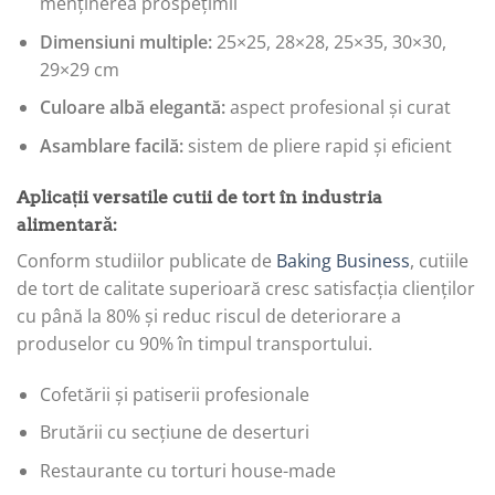
menținerea prospețimii
Dimensiuni multiple:
25×25, 28×28, 25×35, 30×30,
29×29 cm
Culoare albă elegantă:
aspect profesional și curat
Asamblare facilă:
sistem de pliere rapid și eficient
Aplicații versatile cutii de tort în industria
alimentară:
Conform studiilor publicate de
Baking Business
, cutiile
de tort de calitate superioară cresc satisfacția clienților
cu până la 80% și reduc riscul de deteriorare a
produselor cu 90% în timpul transportului.
Cofetării și patiserii profesionale
Brutării cu secțiune de deserturi
Restaurante cu torturi house-made