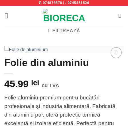
✆ 0748785781
/
0745451526
Skip
to
content
FILTREAZĂ
Folie din aluminiu
Add to
wishlist
45.99
lei
cu TVA
Folie aluminiu premium pentru bucătării
profesionale și industria alimentară. Fabricată
din aluminiu pur, oferă protecție termică
excelentă și izolare eficientă. Perfectă pentru