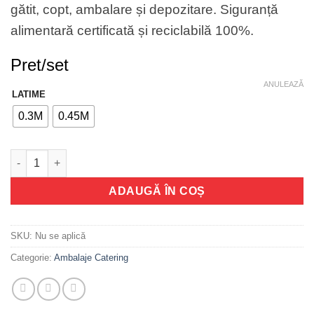
gătit, copt, ambalare și depozitare. Siguranță
alimentară certificată și reciclabilă 100%.
Pret/set
ANULEAZĂ
LATIME
0.3M
0.45M
Cantitate Folie din aluminiu
ADAUGĂ ÎN COȘ
SKU:
Nu se aplică
Categorie:
Ambalaje Catering