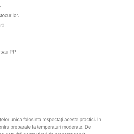
.
tocurilor.
ră.
PS sau PP
țelor unica folosinta respectați aceste practici. În
i pentru preparate la temperaturi moderate. De