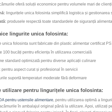
câmurile oferă soluții economice pentru volumele mari de clienți
nă:
lingurițele unica folosinta simplifică logistica și gestionarea s
ată:
produsele respectă toate standardele de siguranță alimenta
nice lingurite unica folosinta:
le unica folosinta sunt fabricate din plastic alimentar certificat 
e 100 bucăți pentru eficiența în utilizarea comercială
e standard optimizată pentru diverse aplicații culinare
 pentru aspect curat și profesional în servicii
rile suportă temperaturi moderate fără deformare
tilizare pentru lingurițele unica folosinta:
A pentru ustensile alimentare
, pentru utilizarea optimă a linguri
tacâmurile în ambalajul original până la utilizare. Apoi, utilizaț