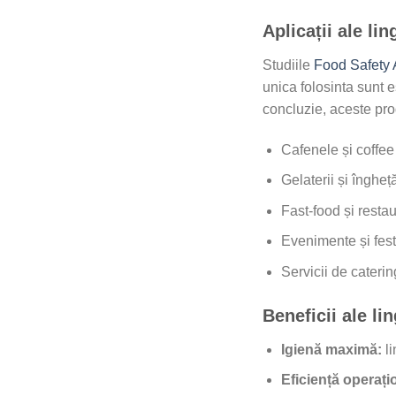
Aplicații ale li
Studiile
Food Safety 
unica folosinta sunt e
concluzie, aceste pro
Cafenele și coffee
Gelaterii și îngheț
Fast-food și restau
Evenimente și fest
Servicii de caterin
Beneficii ale li
Igienă maximă:
li
Eficiență operați