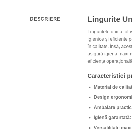
Lingurite Un
DESCRIERE
Lingurițele unica fol
igienice și eficiente 
în calitate. Însă, ac
asigură igiena maximă
eficiența operațională
Caracteristici p
Material de calita
Design ergonomi
Ambalare practic
Igienă garantată:
Versatilitate max