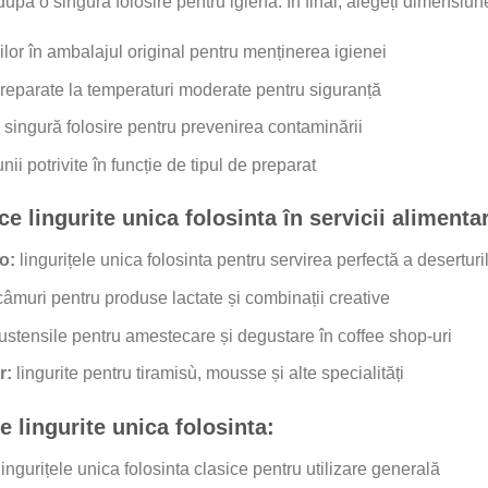
pă o singură folosire pentru igienă. În final, alegeți dimensiunea
lor în ambalajul original pentru menținerea igienei
preparate la temperaturi moderate pentru siguranță
singură folosire pentru prevenirea contaminării
i potrivite în funcție de tipul de preparat
ice lingurite unica folosinta în servicii alimenta
o:
lingurițele unica folosinta pentru servirea perfectă a deserturil
âmuri pentru produse lactate și combinații creative
ustensile pentru amestecare și degustare în coffee shop-uri
r:
lingurite pentru tiramisù, mousse și alte specialități
te lingurite unica folosinta:
ingurițele unica folosinta clasice pentru utilizare generală