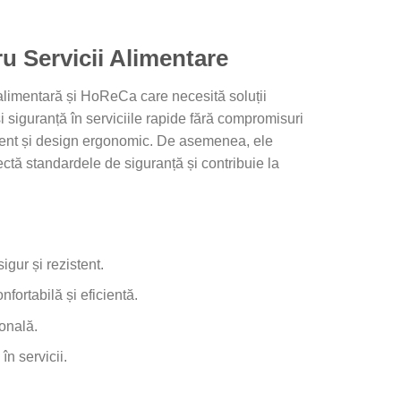
ru Servicii Alimentare
a alimentară și HoReCa care necesită soluții
i siguranță în serviciile rapide fără compromisuri
zistent și design ergonomic. De asemenea, ele
ctă standardele de siguranță și contribuie la
igur și rezistent.
ortabilă și eficientă.
ională.
în servicii.