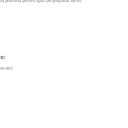
 potrivită pentru tipul de preparat servit.
re:
or reci