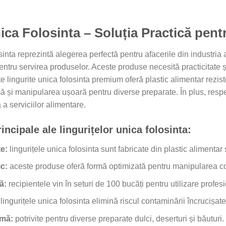
ica Folosinta – Soluția Practică pent
osinta reprezintă alegerea perfectă pentru afacerile din industri
pentru servirea produselor. Aceste produse necesită practicitate ș
este lingurite unica folosinta premium oferă plastic alimentar re
 și manipularea ușoară pentru diverse preparate. În plus, respe
 a serviciilor alimentare.
rincipale ale lingurițelor unica folosinta:
te:
lingurițele unica folosinta sunt fabricate din plastic alimentar s
c:
aceste produse oferă formă optimizată pentru manipularea conf
ă:
recipientele vin în seturi de 100 bucăți pentru utilizare profes
lingurițele unica folosinta elimină riscul contaminării încrucișate 
imă:
potrivite pentru diverse preparate dulci, deserturi și băuturi.