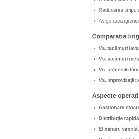
Reducerea timpului
Asigurarea igienei 
Comparația lingu
Vs. tacâmuri lava
Vs. tacâmuri meta
Vs. ustensile lem
Vs. improvizații:
s
Aspecte operațio
Gestionare stocur
Distribuție rapidă
Eliminare simplă: