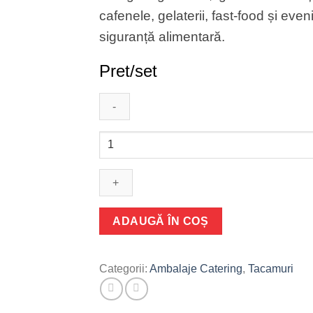
cafenele, gelaterii, fast-food și ev
siguranță alimentară.
Pret/set
Cantitate
Lingurite
de
unica
folosinta
din
ADAUGĂ ÎN COȘ
plastic
|
100buc/set
Categorii:
Ambalaje Catering
,
Tacamuri