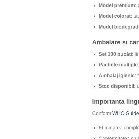
Model premium:
c
Model colorat:
tac
Model biodegrada
Ambalare și cant
Set 100 bucăți:
li
Pachete multiple
Ambalaj igienic:
t
Stoc disponibil:
u
Importanța lingu
Conform
WHO Guidel
Eliminarea complet
Conformitatea cu 