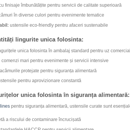
u finisaje îmbunătățite pentru servicii de calitate superioară
âmuri în diverse culori pentru evenimente tematice
bil:
ustensile eco-friendly pentru afaceri sustenabile
ități lingurite unica folosinta:
ngurițele unica folosinta în ambalaj standard pentru uz comercia
:
comenzi mari pentru evenimente și servicii intensive
acâmurile protejate pentru siguranța alimentară
stensile pentru aprovizionare constantă
rițelor unica folosinta în siguranța alimentară:
ines
pentru siguranța alimentară, ustensile curate sunt esențiale.
ă a riscului de contaminare încrucișată
standardele HACCP pentru servicii alimentare