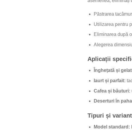
asemenea, eliminați du
Păstrarea tacâmuri
Utilizarea pentru 
Eliminarea după o 
Alegerea dimensiuni
Aplicații specif
Înghețată și gelat
Iaurt și parfait:
tac
Cafea și băuturi:
Deserturi în paha
Tipuri și varian
Model standard:
l