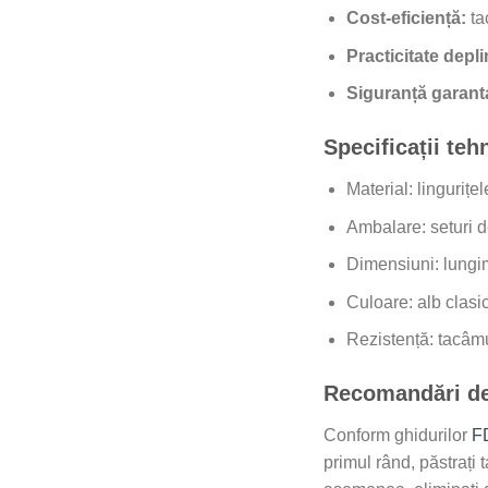
Cost-eficiență:
ta
Practicitate depli
Siguranță garant
Specificații teh
Material: lingurițe
Ambalare: seturi d
Dimensiuni: lungim
Culoare: alb clasic
Rezistență: tacâmu
Recomandări de u
Conform ghidurilor
FD
primul rând, păstrați 