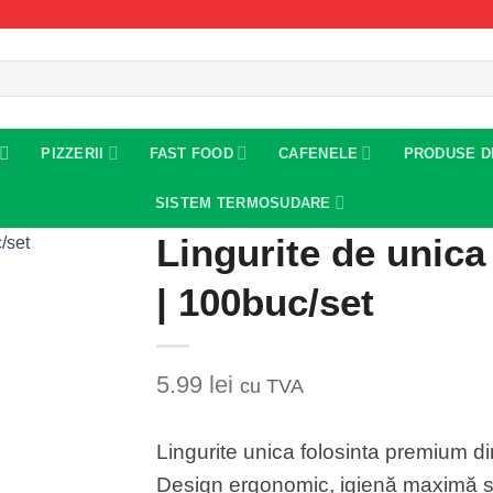
PIZZERII
FAST FOOD
CAFENELE
PRODUSE D
SISTEM TERMOSUDARE
Lingurite de unica 
| 100buc/set
Add to
wishlist
5.99
lei
cu TVA
Lingurite unica folosinta premium din
Design ergonomic, igienă maximă și