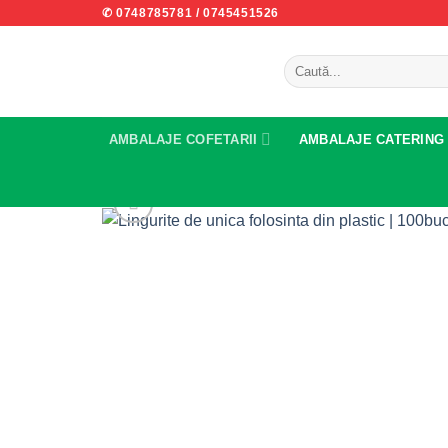
Skip
✆ 0748785781
/
0745451526
to
content
Caută
după:
AMBALAJE COFETARII
AMBALAJE CATERING