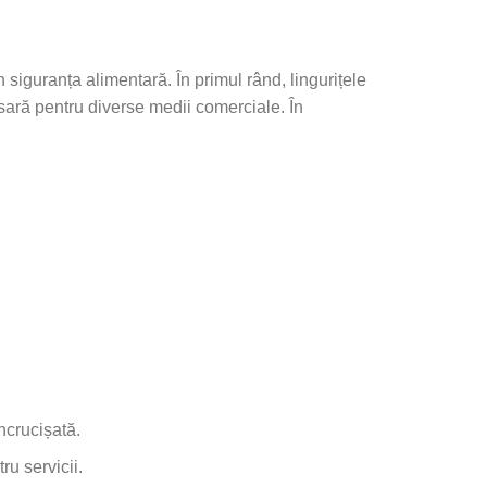
 siguranța alimentară. În primul rând, lingurițele
esară pentru diverse medii comerciale. În
ncrucișată.
ru servicii.