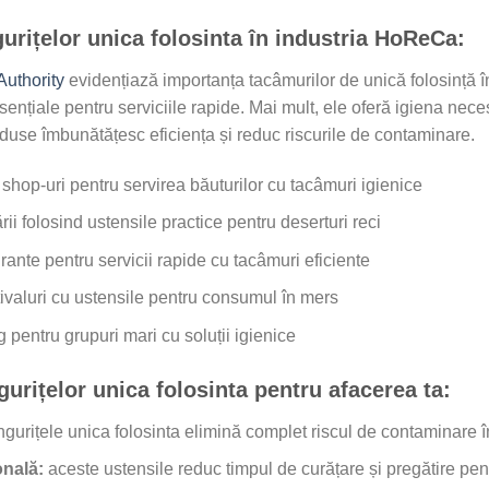
ngurițelor unica folosinta în industria HoReCa:
Authority
evidențiază importanța tacâmurilor de unică folosință în
sențiale pentru serviciile rapide. Mai mult, ele oferă igiena nec
duse îmbunătățesc eficiența și reduc riscurile de contaminare.
 shop-uri pentru servirea băuturilor cu tacâmuri igienice
ării folosind ustensile practice pentru deserturi reci
rante pentru servicii rapide cu tacâmuri eficiente
ivaluri cu ustensile pentru consumul în mers
g pentru grupuri mari cu soluții igienice
ngurițelor unica folosinta pentru afacerea ta:
ngurițele unica folosinta elimină complet riscul de contaminare î
onală:
aceste ustensile reduc timpul de curățare și pregătire pent