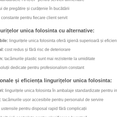
 de pregătire și curățenie în bucătării
constante pentru fiecare client servit
rițelor unica folosinta cu alternative:
bile:
lingurițele unica folosinta oferă igienă superioară și eficien
l:
cost redus și fără risc de deteriorare
n:
tacâmurile plastic sunt mai rezistente la umiditate
oluții dedicate pentru profesionalism constant
nale și eficiența lingurițelor unica folosinta:
i:
lingurițele unica folosinta în ambalaje standardizate pentru i
:
tacâmurile ușor accesibile pentru personalul de servire
ustensile pentru disposal rapid fără complicații