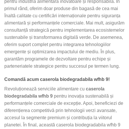
pentru industria alimentară inovatoare și responsabilă. În
primul rând, oferim doar produse din bagasă de cea mai
înaltă calitate cu certificări internaționale pentru siguranța
alimentară și performanțele comerciale. Mai mult, asigurăm
consultanță strategică pentru implementarea ecosistemelor
sustenabile și transformarea digitală verde. De asemenea,
oferim suport complet pentru integrarea tehnologiilor
emergente și optimizarea impactului de mediu. În plus,
garantăm programele de dezvoltare pentru echipe și
parteneriatele strategice pentru succesul pe termen lung.
Comandă acum caserola biodegradabila wfhb 9!
Revoluționează serviciile alimentare cu
caserola
biodegradabila wfhb 9
pentru inovația sustenabilă și
performanțele comerciale de excepție. Apoi, beneficiezi de
diferențierea competitivă prin tehnologii verzi avansate,
accesul la segmente premium și contribuția la viitorul
planetei. În final, această caserola biodegradabila wfhb 9