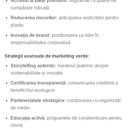
Accesul la piețe premium:
segmente cu putere de
cumpărare ridicată
Reducerea riscurilor:
anticiparea restricțiilor pentru
plastic
Inovația de brand:
poziționarea ca lider în
responsabilitatea corporativă
Strategii avansate de marketing verde:
Storytelling autentic:
narativul puternic despre
sustenabilitate și inovație
Certificarea transparentă:
comunicarea credibilă a
beneficiilor ecologice
Parteneriatele strategice:
colaborarea cu organizații
de mediu
Educația activă:
programele de conștientizare pentru
clienți