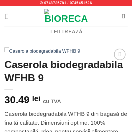
✆ 0748785781
/
0745451526
Skip
to
content
FILTREAZĂ
Caserola biodegradabila
Add to
wishlist
WFHB 9
30.49
lei
cu TVA
Caserola biodegradabila WFHB 9 din bagasă de
înaltă calitate. Dimensiuni optime, 100%
compostabilă. Ideal pentru servicii alimentare