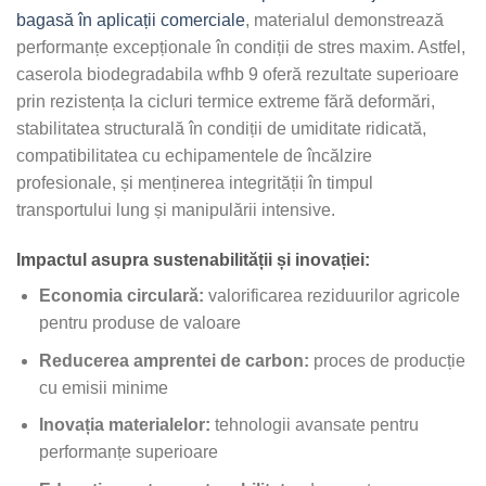
bagasă în aplicații comerciale
, materialul demonstrează
performanțe excepționale în condiții de stres maxim. Astfel,
caserola biodegradabila wfhb 9 oferă rezultate superioare
prin rezistența la cicluri termice extreme fără deformări,
stabilitatea structurală în condiții de umiditate ridicată,
compatibilitatea cu echipamentele de încălzire
profesionale, și menținerea integrității în timpul
transportului lung și manipulării intensive.
Impactul asupra sustenabilității și inovației:
Economia circulară:
valorificarea reziduurilor agricole
pentru produse de valoare
Reducerea amprentei de carbon:
proces de producție
cu emisii minime
Inovația materialelor:
tehnologii avansate pentru
performanțe superioare