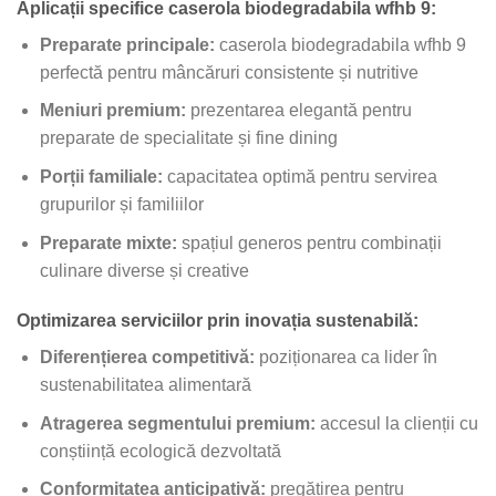
Aplicații specifice caserola biodegradabila wfhb 9:
Preparate principale:
caserola biodegradabila wfhb 9
perfectă pentru mâncăruri consistente și nutritive
Meniuri premium:
prezentarea elegantă pentru
preparate de specialitate și fine dining
Porții familiale:
capacitatea optimă pentru servirea
grupurilor și familiilor
Preparate mixte:
spațiul generos pentru combinații
culinare diverse și creative
Optimizarea serviciilor prin inovația sustenabilă:
Diferențierea competitivă:
poziționarea ca lider în
sustenabilitatea alimentară
Atragerea segmentului premium:
accesul la clienții cu
conștiință ecologică dezvoltată
Conformitatea anticipativă:
pregătirea pentru