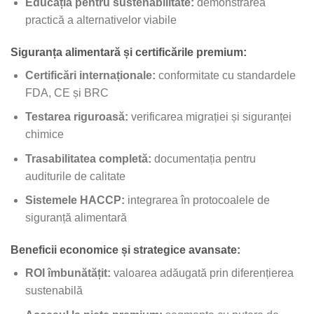
Educația pentru sustenabilitate:
demonstrarea
practică a alternativelor viabile
Siguranța alimentară și certificările premium:
Certificări internaționale:
conformitate cu standardele
FDA, CE și BRC
Testarea riguroasă:
verificarea migrației și siguranței
chimice
Trasabilitatea completă:
documentația pentru
auditurile de calitate
Sistemele HACCP:
integrarea în protocoalele de
siguranță alimentară
Beneficii economice și strategice avansate:
ROI îmbunătățit:
valoarea adăugată prin diferențierea
sustenabilă