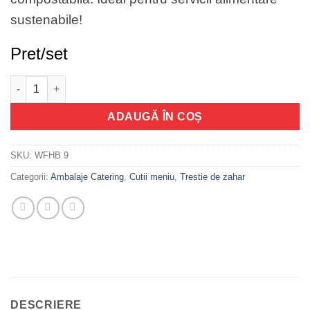
sustenabile!
Pret/set
Cantitate Caserola biodegradabila WFHB 9
ADAUGĂ ÎN COȘ
SKU:
WFHB 9
Categorii:
Ambalaje Catering
,
Cutii meniu
,
Trestie de zahar
DESCRIERE