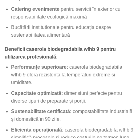
Catering evenimente
pentru servicii în exterior cu
responsabilitate ecologică maximă
Bucătării institutionale pentru educația despre
sustenabilitatea alimentară
Beneficii caserola biodegradabila wfhb 9 pentru
utilizarea profesională:
Performanțe superioare:
caserola biodegradabila
wfhb 9 oferă rezistența la temperaturi extreme și
umiditate.
Capacitate optimizată:
dimensiuni perfecte pentru
diverse tipuri de preparate și porții.
Sustenabilitate certificată:
compostabilitate industrială
și domestică în 90 zile.
Eficiența operațională:
caserola biodegradabila wfhb 9
simplifică procesele și reduce costurile pe termen lung.