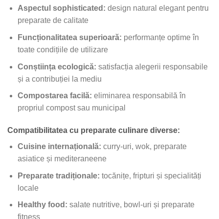
Aspectul sophisticated:
design natural elegant pentru
preparate de calitate
Funcționalitatea superioară:
performanțe optime în
toate condițiile de utilizare
Conștiința ecologică:
satisfacția alegerii responsabile
și a contribuției la mediu
Compostarea facilă:
eliminarea responsabilă în
propriul compost sau municipal
Compatibilitatea cu preparate culinare diverse:
Cuisine internațională:
curry-uri, wok, preparate
asiatice și mediteraneene
Preparate tradiționale:
tocănițe, fripturi și specialități
locale
Healthy food:
salate nutritive, bowl-uri și preparate
fitness